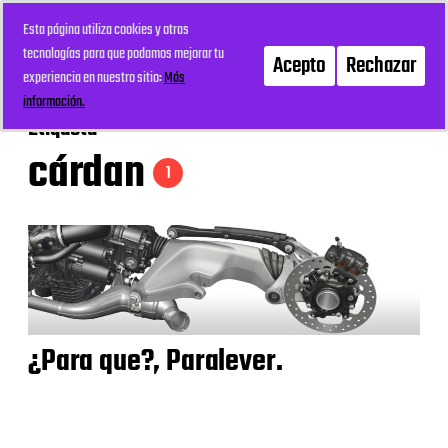
Esta página utiliza cookies y otras
mi recreo
Menú
tecnologías para que podamos mejorar tu
Acepto
Rechazar
experiencia en nuestro sitio:
Más
información.
Etiqueta
cárdan
1
¿Para que?, Paralever.