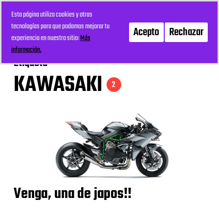
Esta página utiliza cookies y otras
mi recreo
Menú
tecnologías para que podamos mejorar tu
Acepto
Rechazar
experiencia en nuestro sitio:
Más
información.
Etiqueta
KAWASAKI
2
Venga, una de japos!!