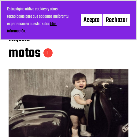
Esta página utiliza cookies y otras
mi recreo
Menú
tecnologías para que podamos mejorar tu
Acepto
Rechazar
experiencia en nuestro sitio:
Más
información.
Etiqueta
motos
1