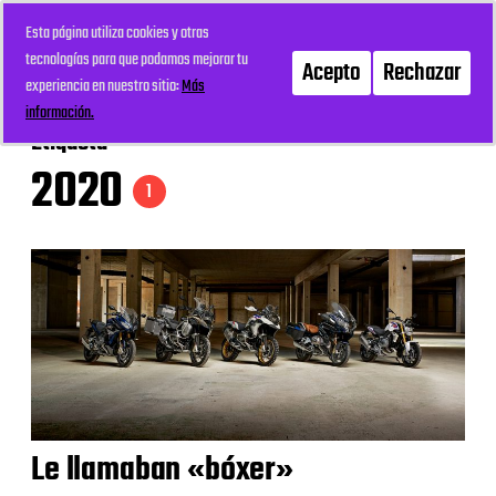
Esta página utiliza cookies y otras
mi recreo
Menú
tecnologías para que podamos mejorar tu
Acepto
Rechazar
experiencia en nuestro sitio:
Más
información.
Etiqueta
2020
1
Le llamaban «bóxer»