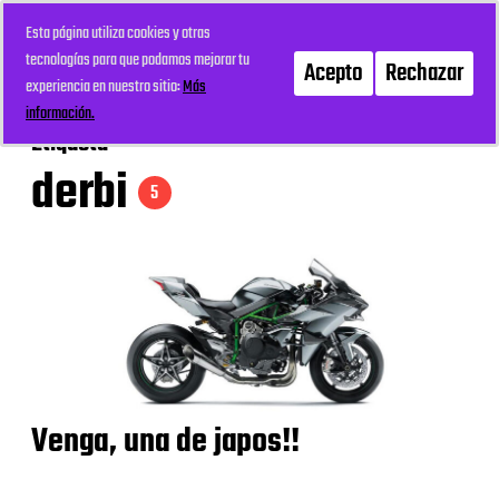
Esta página utiliza cookies y otras
mi recreo
Menú
tecnologías para que podamos mejorar tu
Acepto
Rechazar
experiencia en nuestro sitio:
Más
información.
Etiqueta
derbi
5
Venga, una de japos!!