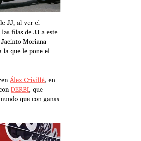
e JJ, al ver el
las filas de JJ a este
 Jacinto Moriana
 la que le pone el
oven
Álex Crivillé
, en
 con
DERBI
, que
l mundo que con ganas