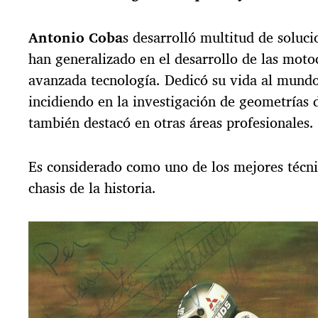
e
n
Antonio Coba
s desarrolló multitud de soluci
t
han generalizado en el desarrollo de las moto
r
a
avanzada tecnología. Dedicó su vida al mundo
d
incidiendo en la investigación de geometrías 
a
también destacó en otras áreas profesionales.
Es considerado como uno de los mejores técn
chasis de la historia.