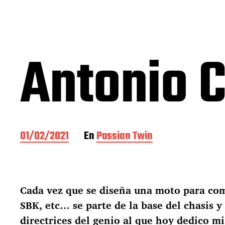
Antonio 
F
01/02/2021
En
Passion Twin
e
c
h
a
Cada vez que se diseña una moto para co
d
e
SBK, etc… se parte de la base del chasis y 
l
directrices del genio al que hoy dedico mi
a