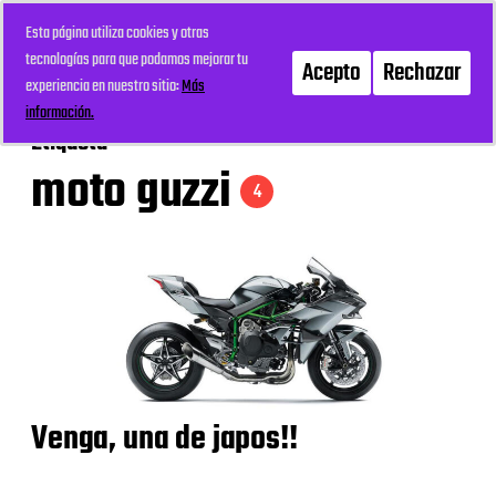
Esta página utiliza cookies y otras
mi recreo
Menú
tecnologías para que podamos mejorar tu
Acepto
Rechazar
experiencia en nuestro sitio:
Más
información.
Etiqueta
moto guzzi
4
Venga, una de japos!!