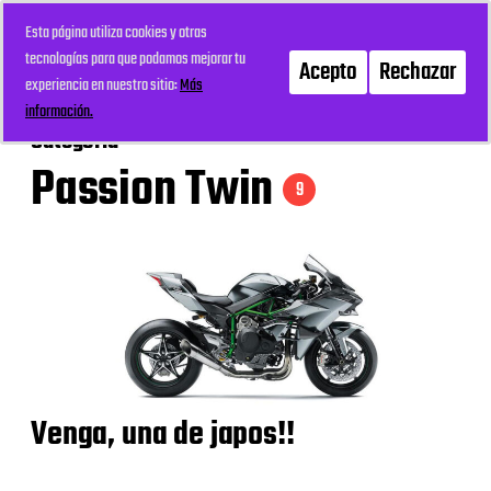
Esta página utiliza cookies y otras
mi recreo
Menú
tecnologías para que podamos mejorar tu
Acepto
Rechazar
experiencia en nuestro sitio:
Más
información.
Categoría
Passion Twin
9
Venga, una de japos!!